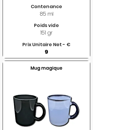
Contenance
85 ml
Poids vide
151 gr
Prix Unitaire Net - €
9
Mug magique