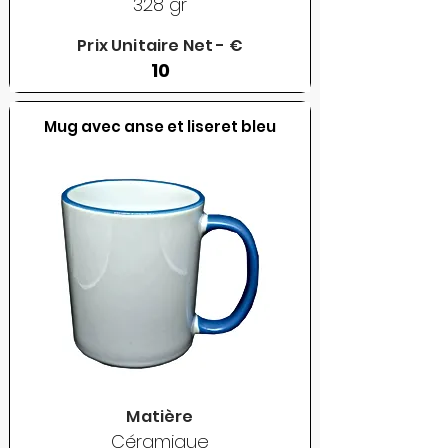
328 gr
Prix Unitaire Net - €
10
Mug avec anse et liseret bleu
Matière
Céramique