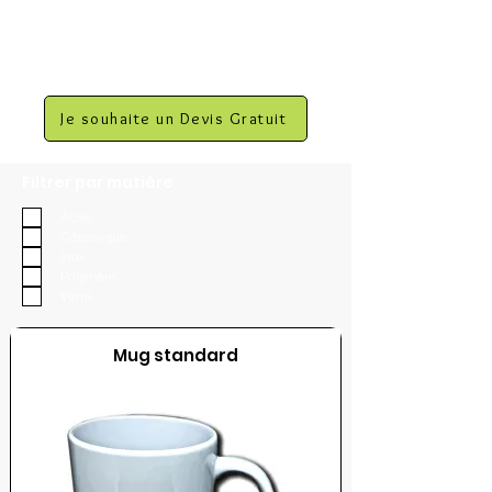
Je souhaite un Devis Gratuit
Filtrer par matière
Acier
Céramique
Inox
Polymère
Verre
Mug standard