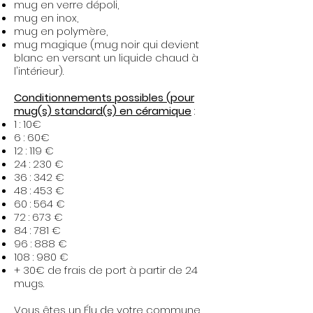
mug en verre dépoli,
mug en inox,
mug en polymère,
mug magique (mug noir qui devient
blanc en versant un liquide chaud à
l'intérieur).​
Conditionnements possibles (pour
mug(s) standard(s) en céramique
:
1 : 10€
6 : 60€
12 : 119 €
24 : 230 €
36 : 342 €
48 : 453 €
60 : 564 €
72 : 673 €
84 : 781 €
96 : 888 €
108 : 980 €
+ 30€ de frais de port à partir de 24
mugs.
Vous êtes un Élu de votre commune