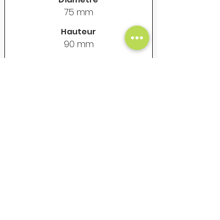
75 mm
Hauteur
90 mm
Contenance
325 ml
Poids vide
155 gr
Prix Unitaire Net - €
18
Mug en acier émaillé - Vintage