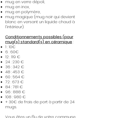
mug en verre dépoli,
mug en inox,
mug en polymère,
mug magique (mug noir qui devient
blanc en versant un liquide chaud à
l'intérieur).​
Conditionnements possibles (pour
mug(s) standard(s) en céramique
:
1 : 10€
6 : 60€
12 : 119 €
24 : 230 €
36 : 342 €
48 : 453 €
60 : 564 €
72 : 673 €
84 : 781 €
96 : 888 €
108 : 980 €
+ 30€ de frais de port à partir de 24
mugs.
Vous êtes un Élu de votre commune