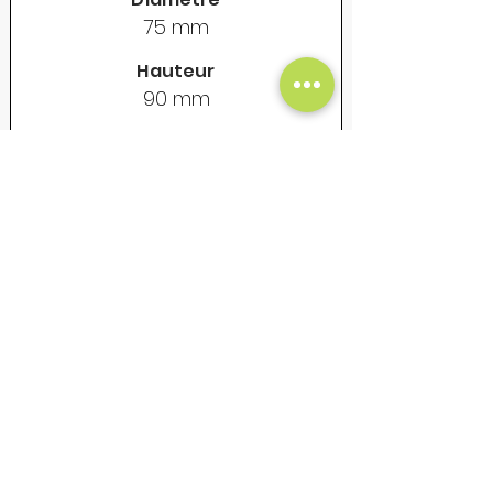
75 mm
Hauteur
90 mm
Contenance
325 ml
Poids vide
155 gr
Prix Unitaire Net - €
18
Mug en acier émaillé - Vintage