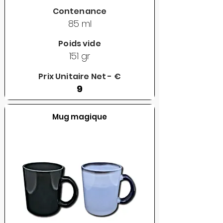
Contenance
85 ml
Poids vide
151 gr
Prix Unitaire Net - €
9
Mug magique