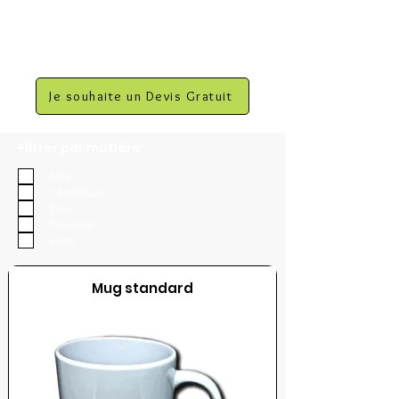
Je souhaite un Devis Gratuit
Filtrer par matière
Acier
Céramique
Inox
Polymère
Verre
Mug standard