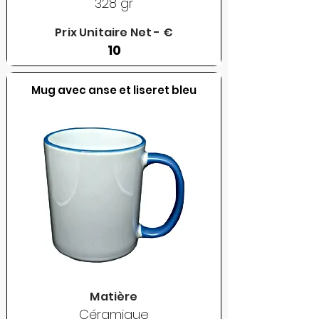
328 gr
Prix Unitaire Net - €
10
Mug avec anse et liseret bleu
Matière
Céramique